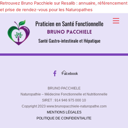
Retrouvez Bruno Pacchiele sur Resalib : annuaire, référencement
et prise de rendez-vous pour les Naturopathes
Skip
Men
to
content
Back
Facebook
To
Top
BRUNO PACCHIELE
Naturopathie – Médecine Fonctionnelle et Nutritionnelle
SIRET : 914 946 975 000 10
Copyright 2023 www.brunopacchiele-naturopathe.com
MENTIONS LÉGALES
POLITIQUE DE CONFIDENTIALITE