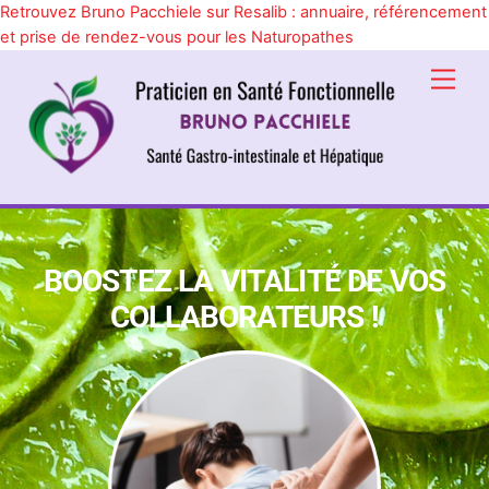
Retrouvez Bruno Pacchiele sur Resalib : annuaire, référencement
et prise de rendez-vous pour les Naturopathes
Skip
Men
to
content
BOOSTEZ LA VITALITÉ DE VOS
COLLABORATEURS !