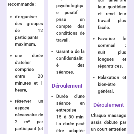
recommande :
psychologiqu
leur quotidien
e positif :
et rend leur
d’organiser
prise en
travail plus
des groupes
compte des
facile.
de 12
conditions de
participants
Favorise le
travail.
maximum,
sommeil :
Garantie de la
nuit plus
une durée
confidentialit
longues et
d’atelier
é des
réparatrices.
comprise
séances.
entre 20
Relaxation et
minutes et 1
bien-être
Déroulement
heure,
général.
Durée d’une
réserver un
séance en
Déroulement
espace
entreprise :
nécessaire de
Chaque massage
15 à 30 min.
2 m² par
assis débute par
La durée peut
participant (et
un court entretien
être adaptée