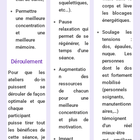
squelettiques,
corps et lève
etc…).
Permettre
les blocages
une meilleure
énergétiques.
Pause
concentration
relaxation qui
Soulage les
et une
permet de se
tensions :
meilleure
régénérer, le
dos, épaules,
mémoire.
temps d’une
nuque. Les
séance.
personnes
Déroulement
dont le dos
Augmentatio
Pour que les
est fortement
n des
ateliers do-in
mobilisé
ressources
puissent se
(personnels
de chacun
dérouler de façon
soignants,
pour une
optimale et que
manutentionn
meilleure
chaque
aires,…)
concentration
participant
témoignent
et plus de
puisse tirer tout
d’un réel
motivation.
les bénéfices de
mieux-être
cette séance, je
Impact
qui améliore