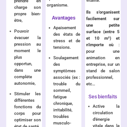
vitalité.
prendre en
organisme.
charge son
Ils s’organisent
propre bien-
Avantages
facilement sur
être,
une petite
Apaisement
Pouvoir
surface (entre 5
des états de
évacuer la
et 10 m²) et
stress et de
pression au
n’importe où
:
tensions.
moment le
pour une
plus
animation en
Soulagement
opportun,
entreprise, sur un
des
dans une
stand de salon
symptômes
complète
professionnel,
associés (ex :
autonomie,
etc…
trouble du
sommeil,
Stimuler les
Ses bienfaits
fatigue
différentes
chronique,
Active la
fonctions du
irritabilité,
circulation
corps pour
troubles
d’énergie
optimiser son
musculo-
vitale dans le
état de santé,