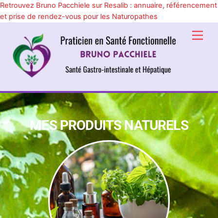
Retrouvez Bruno Pacchiele sur Resalib : annuaire, référencement
et prise de rendez-vous pour les Naturopathes
Skip
Men
to
content
MES PRODUITS NATURELS