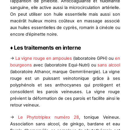
l’apparition de phlébite. Anticoagulante et fluidifiante
sanguine, elle active aussi la microcirculation artérielle.
On peut utiliser son huile essentielle mais aussi son
macérât huileux moins coûteux en massage associé
aux huiles essentielles de cyprès, romarin à cinéole ou
encore d’épinette noire.
♦ Les traitements en interne
→
La vigne rouge en ampoules
(laboratoire GPH) ou
en
bourgeons
avec (laboratoire Equi-Nutri) ou
sans alcool
(laboratoire Athanor, marque Gemm’énergie). La vigne
rouge est un puissant veinotonique grâce à ses
polyphénols et ses anthocyanes qui protègent et
consolident les parois veineuses. La vigne rouge
prévient la déformation de ces parois et facilite ainsi le
retour veineux.
→
Le Phytotriplex numéro 28
, tonique Veineux.
Association sans alcool, de ginkgo, bardane et eau